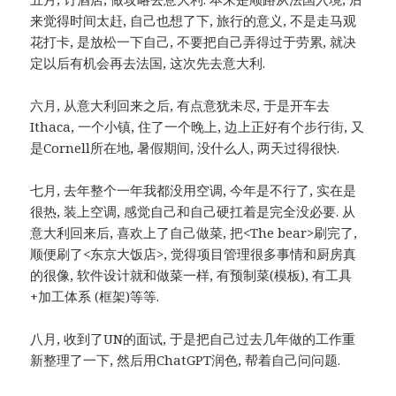
来觉得时间太赶, 自己也想了下, 旅行的意义, 不是走马观
花打卡, 是放松一下自己, 不要把自己弄得过于劳累, 就决
定以后有机会再去法国, 这次先去意大利.
六月, 从意大利回来之后, 有点意犹未尽, 于是开车去
Ithaca, 一个小镇, 住了一个晚上, 边上正好有个步行街, 又
是Cornell所在地, 暑假期间, 没什么人, 两天过得很快.
七月, 去年整个一年我都没用空调, 今年是不行了, 实在是
很热, 装上空调, 感觉自己和自己硬扛着是完全没必要. 从
意大利回来后, 喜欢上了自己做菜, 把<The bear>刷完了,
顺便刷了<东京大饭店>, 觉得项目管理很多事情和厨房真
的很像, 软件设计就和做菜一样, 有预制菜(模板), 有工具
+加工体系 (框架)等等.
八月, 收到了UN的面试, 于是把自己过去几年做的工作重
新整理了一下, 然后用ChatGPT润色, 帮着自己问问题.