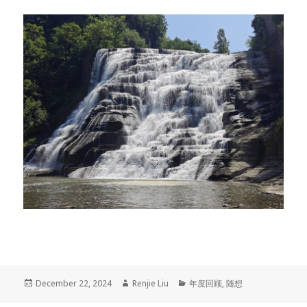
Posted
December 22, 2024
Author
Renjie Liu
Categories
年度回顾
,
随想
on