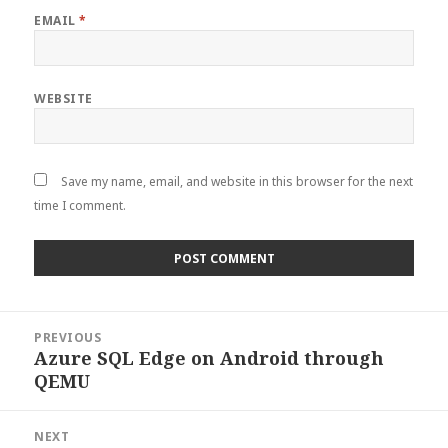
EMAIL
*
WEBSITE
Save my name, email, and website in this browser for the next
time I comment.
Post
PREVIOUS
navigation
Azure SQL Edge on Android through
Previous
QEMU
post:
NEXT