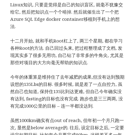
Linux知识, 只要是觉得是自己的知识盲区, 就毫不犹豫交
给它, 然后把知识点一个个啃掉. 然后就催生出了一个把
Azure SQL Edge docker container移植到手机上的想
法.
十二月开始, 就和手机Root杠上了, 两三个星期, 都在学习
各种Root的方法. 自己回过头来, 把过程整理成了文档, 发
现其实多了很多无用功, 自己钻了非常多的牛角尖, 尤其是
那些对项目的大方向毫无帮助的知识点.
今年的体重算是维持住了去年减肥的成果,但没有达到预期
设想的135Lbs的目标. 很多时候, 就是差了一点自控力, 虽
然自己也知道, 保持住135比到达更难, 但自己今年确实没
有达到, fasting的目标也没有完成. 跑步也是三三两两, 没
有完成1000公里的目标 – 连一半都没达到.
虽然1000km确实有点out of reach, 但年初一个月只跑一
次, 显然是below average的. 往后, 设定目标之后, 一定要
设定短期目标, 比如每个月要完成80km, 这样差不多一年